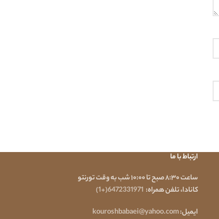
ارتباط با ما
ساعت ۸:۳۰ صبح تا ۱۰:۰۰ شب به وقت تورنتو
کانادا، تلفن همراه:
6472331971
(+1)
ایمیل:
kouroshbabaei@yahoo.com