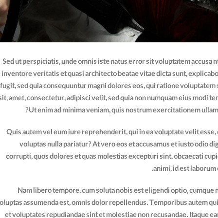
Sed ut perspiciatis, unde omnis iste natus error sit voluptatem accusa
inventore veritatis et quasi architecto beatae vitae dicta sunt, explica
fugit, sed quia consequuntur magni dolores eos, qui ratione voluptatem 
sit, amet, consectetur, adipisci velit, sed quia non numquam eius modi 
Ut enim ad minima veniam, quis nostrum exercitationem ullam c
Quis autem vel eum iure reprehenderit, qui in ea voluptate velit esse,
voluptas nulla pariatur? At vero eos et accusamus et iusto odio d
corrupti, quos dolores et quas molestias excepturi sint, obcaecati cupid
animi, id est laborum
Nam libero tempore, cum soluta nobis est eligendi optio, cumque n
oluptas assumenda est, omnis dolor repellendus. Temporibus autem quibu
et voluptates repudiandae sint et molestiae non recusandae. Itaque ear