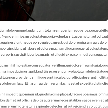
 ntium doloremque laudantium, totam rem aperiam eaque ipsa, quae ab illo
bo. Nemo enim ipsam voluptatem, quia voluptas sit, aspernatur aut odit aut
sequi nesciunt, neque porro quisquam est, qui dolorem ipsum, quia dolor
tempora incidunt, ut labore et dolore magnam aliquam quaerat voluptatem.
orporis suscipit laboriosam, nisi ut aliquid ex ea commodi consequatur?
 quam nihil molestiae consequatur, vel illum, qui dolorem eum fugiat, quo
ignissimos ducimus, qui blanditiis praesentium voluptatum deleniti atque
itate non provident, similique sunt in culpa, qui officia deserunt mollitia
 et dolorum fuga. Et harum quidem rerum facilis est et expedita distinctio.
ihil impedit, quo minus id, quod maxime placeat, facere possimus, omnis
sdam et aut officiis debitis aut rerum necessitatibus saepe eveniet, ut
um rerum hic tenetur a sapiente delectus, ut aut reiciendis voluptatibus