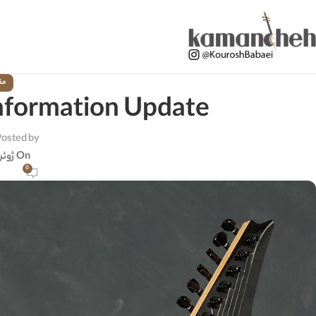
مق
Information Update
osted by
On ژوئن 9, 2025
0